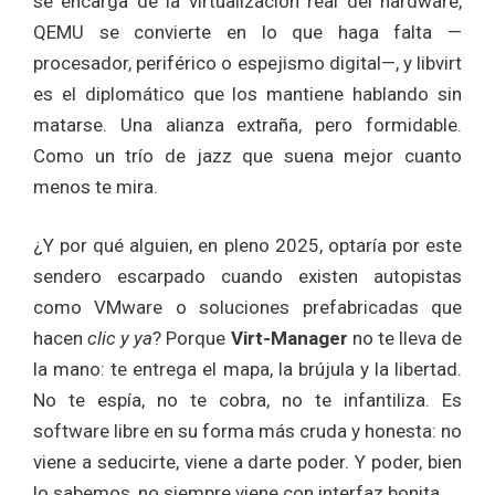
se encarga de la virtualización real del hardware,
QEMU se convierte en lo que haga falta —
procesador, periférico o espejismo digital—, y libvirt
es el diplomático que los mantiene hablando sin
matarse. Una alianza extraña, pero formidable.
Como un trío de jazz que suena mejor cuanto
menos te mira.
¿Y por qué alguien, en pleno 2025, optaría por este
sendero escarpado cuando existen autopistas
como VMware o soluciones prefabricadas que
hacen
clic y ya
? Porque
Virt-Manager
no te lleva de
la mano: te entrega el mapa, la brújula y la libertad.
No te espía, no te cobra, no te infantiliza. Es
software libre en su forma más cruda y honesta: no
viene a seducirte, viene a darte poder. Y poder, bien
lo sabemos, no siempre viene con interfaz bonita.